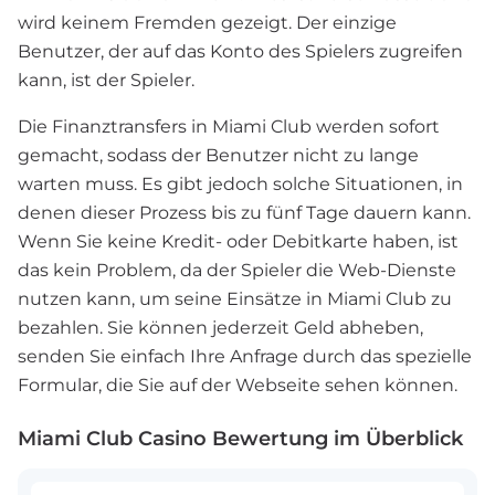
wird keinem Fremden gezeigt. Der einzige
Benutzer, der auf das Konto des Spielers zugreifen
kann, ist der Spieler.
Die Finanztransfers in Miami Club werden sofort
gemacht, sodass der Benutzer nicht zu lange
warten muss. Es gibt jedoch solche Situationen, in
denen dieser Prozess bis zu fünf Tage dauern kann.
Wenn Sie keine Kredit- oder Debitkarte haben, ist
das kein Problem, da der Spieler die Web-Dienste
nutzen kann, um seine Einsätze in Miami Club zu
bezahlen. Sie können jederzeit Geld abheben,
senden Sie einfach Ihre Anfrage durch das spezielle
Formular, die Sie auf der Webseite sehen können.
Miami Club Casino Bewertung im Überblick