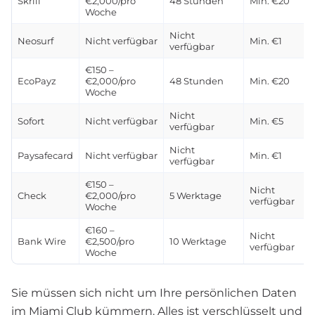
Skrill
€2,000/pro
48 Stunden
Min. €20
Woche
Nicht
Neosurf
Nicht verfügbar
Min. €1
verfügbar
€150 –
EcoPayz
€2,000/pro
48 Stunden
Min. €20
Woche
Nicht
Sofort
Nicht verfügbar
Min. €5
verfügbar
Nicht
Paysafecard
Nicht verfügbar
Min. €1
verfügbar
€150 –
Nicht
Check
€2,000/pro
5 Werktage
verfügbar
Woche
€160 –
Nicht
Bank Wire
€2,500/pro
10 Werktage
verfügbar
Woche
Sie müssen sich nicht um Ihre persönlichen Daten
im Miami Club kümmern. Alles ist verschlüsselt und