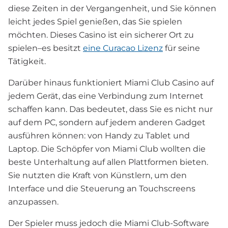
diese Zeiten in der Vergangenheit, und Sie können
leicht jedes Spiel genießen, das Sie spielen
möchten. Dieses Casino ist ein sicherer Ort zu
spielen–es besitzt
eine Curacao Lizenz
für seine
Tätigkeit.
Darüber hinaus funktioniert Miami Club Casino auf
jedem Gerät, das eine Verbindung zum Internet
schaffen kann. Das bedeutet, dass Sie es nicht nur
auf dem PC, sondern auf jedem anderen Gadget
ausführen können: von Handy zu Tablet und
Laptop. Die Schöpfer von Miami Club wollten die
beste Unterhaltung auf allen Plattformen bieten.
Sie nutzten die Kraft von Künstlern, um den
Interface und die Steuerung an Touchscreens
anzupassen.
Der Spieler muss jedoch die Miami Club-Software