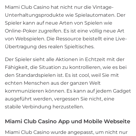
Miami Club Casino hat nicht nur die Vintage-
Unterhaltungsprodukte wie Spielautomaten. Der
Spieler kann auf neue Arten von Spielen wie
Online-Poker zugreifen. Es ist eine völlig neue Art
von Webspielen. Die Ressource beistellt eine Live-
Übertragung des realen Spieltisches.
Der Spieler sieht alle Aktionen in Echtzeit mit der
Fähigkeit, die Situation zu kontrollieren, wie es bei
den Standardspielen ist. Es ist cool, weil Sie mit
echten Menschen aus der ganzen Welt
kommunizieren können. Es kann auf jedem Gadget
ausgeführt werden, vergessen Sie nicht, eine
stabile Verbindung herzustellen.
Miami Club Casino App und Mobile Webseite
Miami Club Casino wurde angepasst, um nicht nur