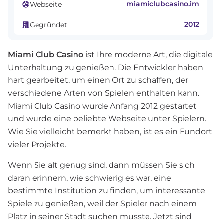
miamiclubcasino.im
Webseite
2012
Gegründet
Miami Club Casino
ist Ihre moderne Art, die digitale
Unterhaltung zu genießen. Die Entwickler haben
hart gearbeitet, um einen Ort zu schaffen, der
verschiedene Arten von Spielen enthalten kann.
Miami Club Casino wurde Anfang 2012 gestartet
und wurde eine beliebte Webseite unter Spielern.
Wie Sie vielleicht bemerkt haben, ist es ein Fundort
vieler Projekte.
Wenn Sie alt genug sind, dann müssen Sie sich
daran erinnern, wie schwierig es war, eine
bestimmte Institution zu finden, um interessante
Spiele zu genießen, weil der Spieler nach einem
Platz in seiner Stadt suchen musste. Jetzt sind