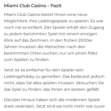
Miami Club Casino - Fazit
Miami Club Casino bietet Ihnen eine neue
Möglichkeit, Ihre Lieblingsspiele zu spielen. Es war
noch nie so einfach. Der Spieler erhält den Zugang
zu jedem berühmten Spiel mit einem einzigen
Klick auf das Zeichnen. In den frühen 2000er
Jahren mussten die Menschen nach den
bestimmten Orten suchen, nur um einen Platz
zum Spielen zu finden.
Jetzt ist es einfacher für den Spieler sein
Lieblingshobby zu genießen. Das bedeutet jedoch
nicht, dass Sie alles spielen müssen. Versuchen Sie
das Spiel zu finden, das Ihnen am besten gefällt.
Darüber hinaus haben sich die modernen Spiele
stark verändert. Jetzt sind sie nicht mehr wie zuvor