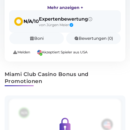
Mehr anzeigen +
Expertenbewertung
N/A
/10
von Jürgen Meier
Boni
Bewertungen (0)
Melden
Akzeptiert Spieler aus USA
Miami Club Casino Bonus und
Promotionen
N/A