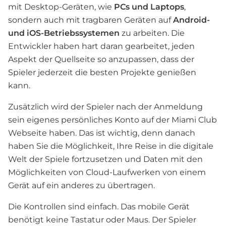
mit Desktop-Geräten, wie
PCs und Laptops
,
sondern auch mit tragbaren Geräten auf
Android-
und iOS-Betriebssystemen
zu arbeiten. Die
Entwickler haben hart daran gearbeitet, jeden
Aspekt der Quellseite so anzupassen, dass der
Spieler jederzeit die besten Projekte genießen
kann.
Zusätzlich wird der Spieler nach der Anmeldung
sein eigenes persönliches Konto auf der Miami Club
Webseite haben. Das ist wichtig, denn danach
haben Sie die Möglichkeit, Ihre Reise in die digitale
Welt der Spiele fortzusetzen und Daten mit den
Möglichkeiten von Cloud-Laufwerken von einem
Gerät auf ein anderes zu übertragen.
Die Kontrollen sind einfach. Das mobile Gerät
benötigt keine Tastatur oder Maus. Der Spieler