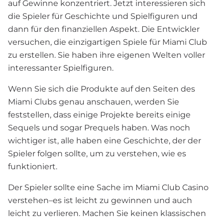
auf Gewinne konzentriert. Jetzt interessieren sich
die Spieler für Geschichte und Spielfiguren und
dann für den finanziellen Aspekt. Die Entwickler
versuchen, die einzigartigen Spiele für Miami Club
zu erstellen. Sie haben ihre eigenen Welten voller
interessanter Spielfiguren.
Wenn Sie sich die Produkte auf den Seiten des
Miami Clubs genau anschauen, werden Sie
feststellen, dass einige Projekte bereits einige
Sequels und sogar Prequels haben. Was noch
wichtiger ist, alle haben eine Geschichte, der der
Spieler folgen sollte, um zu verstehen, wie es
funktioniert.
Der Spieler sollte eine Sache im Miami Club Casino
verstehen–es ist leicht zu gewinnen und auch
leicht zu verlieren. Machen Sie keinen klassischen