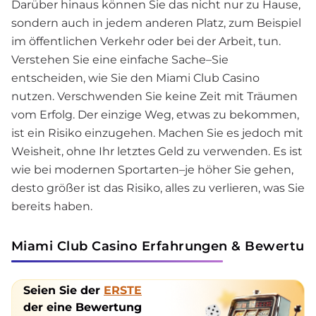
Darüber hinaus können Sie das nicht nur zu Hause,
sondern auch in jedem anderen Platz, zum Beispiel
im öffentlichen Verkehr oder bei der Arbeit, tun.
Verstehen Sie eine einfache Sache–Sie
entscheiden, wie Sie den Miami Club Casino
nutzen. Verschwenden Sie keine Zeit mit Träumen
vom Erfolg. Der einzige Weg, etwas zu bekommen,
ist ein Risiko einzugehen. Machen Sie es jedoch mit
Weisheit, ohne Ihr letztes Geld zu verwenden. Es ist
wie bei modernen Sportarten–je höher Sie gehen,
desto größer ist das Risiko, alles zu verlieren, was Sie
bereits haben.
Miami Club Casino Erfahrungen & Bewertung
Seien Sie der
ERSTE
der eine Bewertung