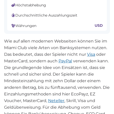
Höchstabhebung
Durchschnittliche Auszahlungszeit
USD
Währungen
Wie auf allen modernen Webseiten können Sie im
Miami Club viele Arten von Banksystemen nutzen.
Das bedeutet, dass der Spieler nicht nur
Visa
oder
MasterCard, sondern auch
PayPal
verwenden kann.
Die grundlegende Idee von Einsätzen ist, dass sie
schnell und sicher sind. Der Spieler kann die
Mindesteinzahlung mit zehn Dollar oder einem
anderen Betrag, bis zu fünftausend, verwenden. Die
Einzahlungsmethoden sind hier EcoPayz, EZ
Voucher, MasterCard,
Neteller
, Skrill, Visa und
Geldüberweisung. Für die Abhebung vom Geld
können Sie Banküberweisung, Cheque, ECO Card,