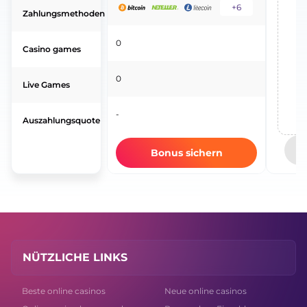
+6
Zahlungsmethoden
0
Casino games
0
Live Games
-
Auszahlungsquote
Bonus sichern
NÜTZLICHE LINKS
Beste online casinos
Neue online casinos