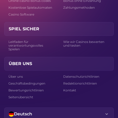
Online casino bonus codes
Bonus ohne Einzahlung
Kostenlose Spielautomaten
Zahlungsmethoden
Casino Software
SPIEL SICHER
Leitfaden für
Wie wir Casinos bewerten
verantwortungsvolles
und testen
Spielen
ÜBER UNS
Über uns
Datenschutzrichtlinien
Geschäftsbedingungen
Redaktionsrichtlinien
Bewertungsrichtlinien
Kontakt
Seitenübersicht
Deutsch