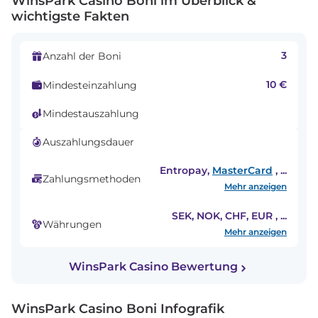
WinsPark Casino Boni im Überblick &
wichtigste Fakten
3
Anzahl der Boni
10 €
Mindesteinzahlung
Mindestauszahlung
Auszahlungsdauer
Entropay,
MasterCard
,
...
Zahlungsmethoden
Mehr anzeigen
SEK, NOK, CHF, EUR
,
...
Währungen
Mehr anzeigen
WinsPark Casino Bewertung
WinsPark Casino Boni Infografik