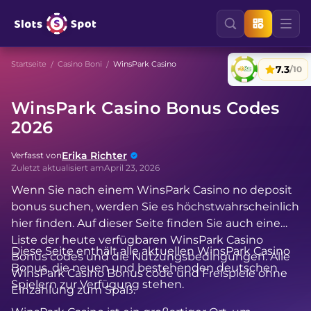
Startseite
Casino Boni
WinsPark Casino
7.3
/10
WinsPark Casino Bonus Codes
2026
Erika Richter
Verfasst von
Zuletzt aktualisiert am
April 23, 2026
Wenn Sie nach einem WinsPark Casino no deposit
bonus suchen, werden Sie es höchstwahrscheinlich
hier finden. Auf dieser Seite finden Sie auch eine
Liste der heute verfügbaren WinsPark Casino
Diese Seite enthält alle aktuellen WinsPark Casino
Bonus codes und die Nutzungsbedingungen. Alle
Bonus, die neuen und bestehenden deutschen
WinsPark Casino Bonus code und Freispiele ohne
Spielern zur Verfügung stehen.
Einzahlung zum Spaß.