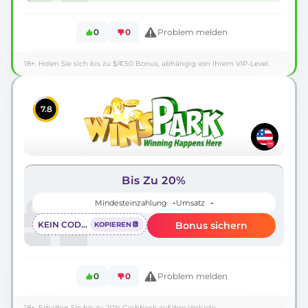
0
0
Problem melden
18+. Holen Sie sich bis zu $/€50 Bonus, abhängig von Ihrem VIP-Level.
7.8
Bis Zu 20%
-
-
Mindesteinzahlung
Umsatz
KEIN CODE ERFORDERLICH
Bonus sichern
KOPIEREN
0
0
Problem melden
18+. Erhalten Sie bis zu 20% Cashback auf Ihre Verluste.