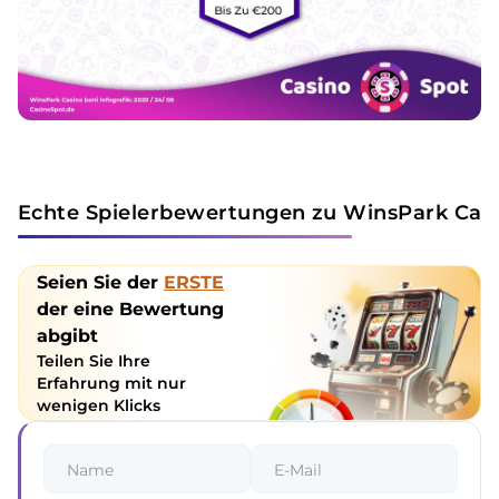
Echte Spielerbewertungen zu WinsPark Cas
Seien Sie der
ERSTE
der eine Bewertung
abgibt
Teilen Sie Ihre
Erfahrung mit nur
wenigen Klicks