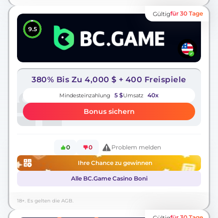
für 30 Tage
Gültig
9.5
380% Bis Zu 4,000 $ + 400 Freispiele
5 $
40x
Mindesteinzahlung
Umsatz
Bonus sichern
0
0
Problem melden
Ihre Chance zu gewinnen
Alle BC.Game Casino Boni
18+. Es gelten die AGB.
für 30 Tage
Gültig