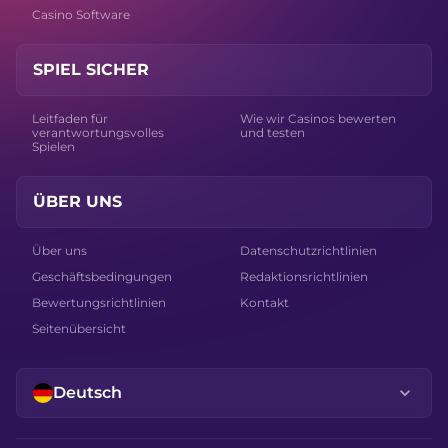
Casino Software
SPIEL SICHER
Leitfaden für
Wie wir Casinos bewerten
verantwortungsvolles
und testen
Spielen
ÜBER UNS
Über uns
Datenschutzrichtlinien
Geschäftsbedingungen
Redaktionsrichtlinien
Bewertungsrichtlinien
Kontakt
Seitenübersicht
Deutsch