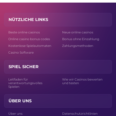
NÜTZLICHE LINKS
Beste online casinos
Neue online casinos
Online casino bonus codes
Bonus ohne Einzahlung
Kostenlose Spielautomaten
Zahlungsmethoden
Casino Software
SPIEL SICHER
Leitfaden für
Wie wir Casinos bewerten
verantwortungsvolles
und testen
Spielen
ÜBER UNS
Über uns
Datenschutzrichtlinien