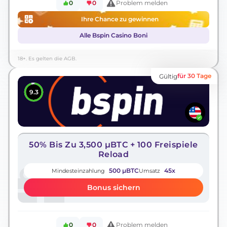
0
0
Problem melden
Ihre Chance zu gewinnen
Alle Bspin Casino Boni
18+. Es gelten die AGB.
für 30 Tage
Gültig
9.3
50% Bis Zu 3,500 μBTC + 100 Freispiele
Reload
500 μBTC
45x
Mindesteinzahlung
Umsatz
Bonus sichern
0
0
Problem melden