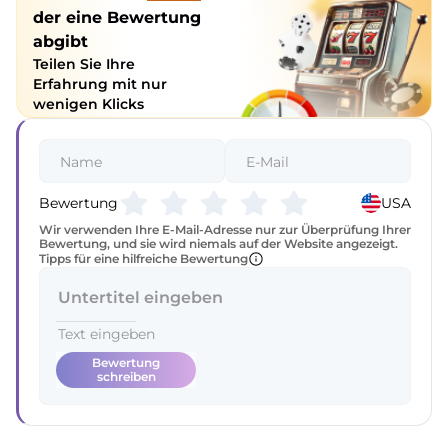
der eine Bewertung
abgibt
Teilen Sie Ihre
Erfahrung mit nur
wenigen Klicks
Bewertung
USA
Wir verwenden Ihre E-Mail-Adresse nur zur Überprüfung Ihrer
Bewertung, und sie wird niemals auf der Website angezeigt.
Tipps für eine hilfreiche Bewertung
Bewertung
schreiben