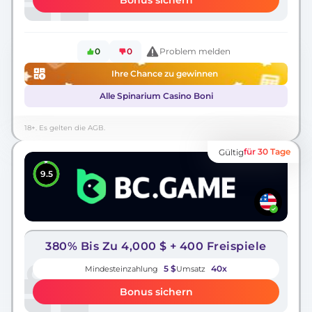
Bonus sichern
0
0
Problem melden
Ihre Chance zu gewinnen
Alle Spinarium Casino Boni
18+. Es gelten die AGB.
für 30 Tage
Gültig
9.5
380% Bis Zu 4,000 $ + 400 Freispiele
5 $
40x
Mindesteinzahlung
Umsatz
Bonus sichern