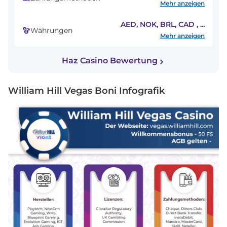
Mehr anzeigen
AED, NOK, BRL, CAD
,
...
Währungen
Mehr anzeigen
Haz Casino Bewertung
William Hill Vegas Boni Infografik