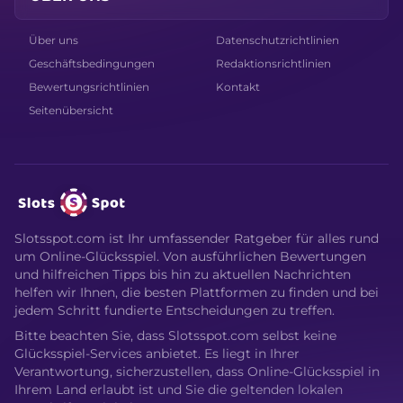
Über uns
Datenschutzrichtlinien
Geschäftsbedingungen
Redaktionsrichtlinien
Bewertungsrichtlinien
Kontakt
Seitenübersicht
Slotsspot.com ist Ihr umfassender Ratgeber für alles rund
um Online-Glücksspiel. Von ausführlichen Bewertungen
und hilfreichen Tipps bis hin zu aktuellen Nachrichten
helfen wir Ihnen, die besten Plattformen zu finden und bei
jedem Schritt fundierte Entscheidungen zu treffen.
Bitte beachten Sie, dass Slotsspot.com selbst keine
Glücksspiel-Services anbietet. Es liegt in Ihrer
Verantwortung, sicherzustellen, dass Online-Glücksspiel in
Ihrem Land erlaubt ist und Sie die geltenden lokalen