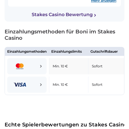
Mehr anzeigen
Stakes Casino Bewertung
Einzahlungsmethoden für Boni im Stakes
Casino
Einzahlungsmethoden
Einzahlungslimits
Gutschriftdauer
Min. 10 €
Sofort
Min. 10 €
Sofort
Echte Spielerbewertungen zu Stakes Casino