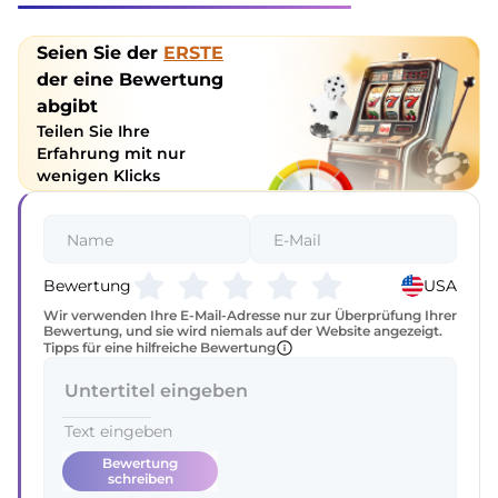
Seien Sie der
ERSTE
der eine Bewertung
abgibt
Teilen Sie Ihre
Erfahrung mit nur
wenigen Klicks
Bewertung
USA
Wir verwenden Ihre E-Mail-Adresse nur zur Überprüfung Ihrer
Bewertung, und sie wird niemals auf der Website angezeigt.
Tipps für eine hilfreiche Bewertung
Bewertung
schreiben