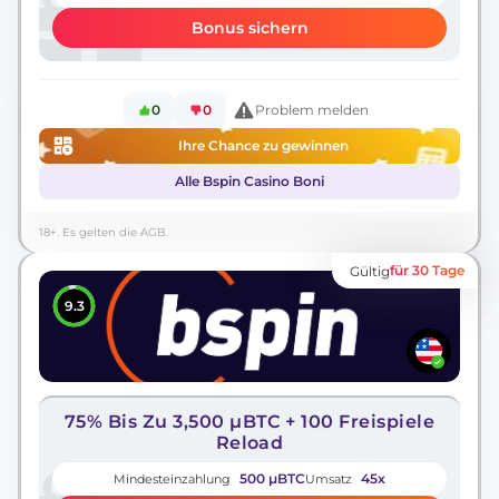
Bonus sichern
0
0
Problem melden
Ihre Chance zu gewinnen
Alle Bspin Casino Boni
18+. Es gelten die AGB.
für 30 Tage
Gültig
9.3
75% Bis Zu 3,500 μBTC + 100 Freispiele
Reload
500 μBTC
45x
Mindesteinzahlung
Umsatz