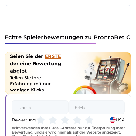
Echte Spielerbewertungen zu ProntoBet Cas
Seien Sie der
ERSTE
der eine Bewertung
abgibt
Teilen Sie Ihre
Erfahrung mit nur
wenigen Klicks
Bewertung
USA
Wir verwenden Ihre E-Mail-Adresse nur zur Überprüfung Ihrer
Bewertung, und sie wird niemals auf der Website angezeigt.