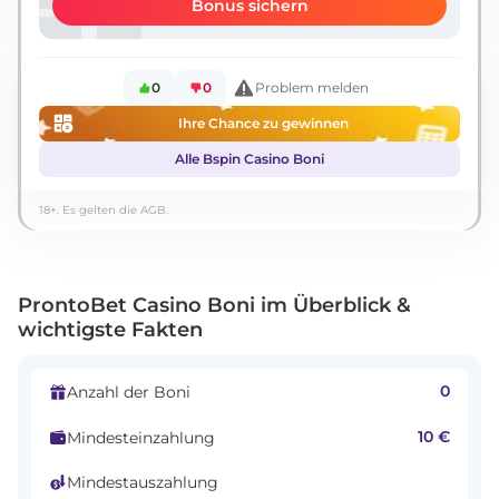
Bonus sichern
0
0
Problem melden
Ihre Chance zu gewinnen
Alle Bspin Casino Boni
18+. Es gelten die AGB.
ProntoBet Casino Boni im Überblick &
wichtigste Fakten
0
Anzahl der Boni
10 €
Mindesteinzahlung
Mindestauszahlung