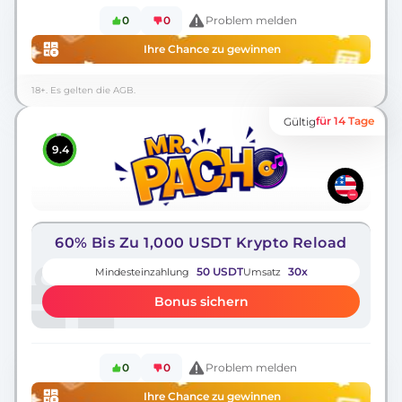
0
0
Problem melden
Ihre Chance zu gewinnen
18+. Es gelten die AGB.
für 14 Tage
Gültig
9.4
60% Bis Zu 1,000 USDT Krypto Reload
50 USDT
30x
Mindesteinzahlung
Umsatz
Bonus sichern
0
0
Problem melden
Ihre Chance zu gewinnen