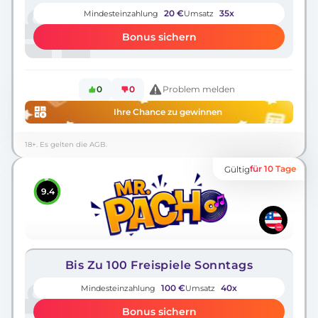
20 €
35x
Mindesteinzahlung
Umsatz
Bonus sichern
0
0
Problem melden
Ihre Chance zu gewinnen
18+. Es gelten die AGB.
für 10 Tage
Gültig
9.4
Bis Zu 100 Freispiele Sonntags
100 €
40x
Mindesteinzahlung
Umsatz
Bonus sichern