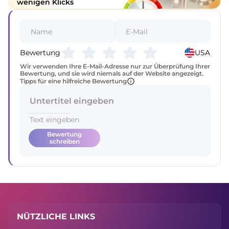
wenigen Klicks
Bewertung
USA
Wir verwenden Ihre E-Mail-Adresse nur zur Überprüfung Ihrer
Bewertung, und sie wird niemals auf der Website angezeigt.
Tipps für eine hilfreiche Bewertung
Bewertung
schreiben
NÜTZLICHE LINKS