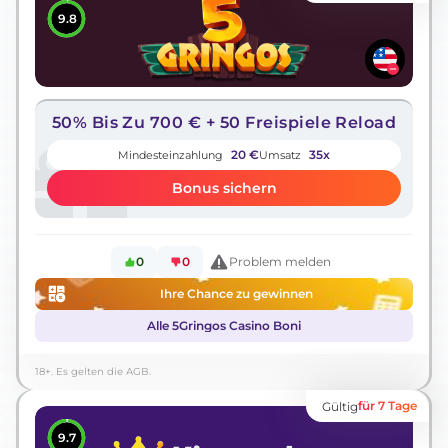
9.8
50% Bis Zu 700 € + 50 Freispiele Reload
20 €
35x
Mindesteinzahlung
Umsatz
Bonus sichern
0
0
Problem melden
Ihre Chance zu gewinnen
Alle 5Gringos Casino Boni
18+. Es gelten die AGB.
für 7 Tage
Gültig
9.7