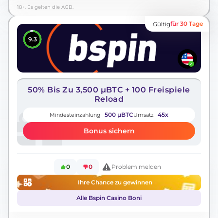
18+. Es gelten die AGB.
für 30 Tage
Gültig
9.3
50% Bis Zu 3,500 μBTC + 100 Freispiele
Reload
500 μBTC
45x
Mindesteinzahlung
Umsatz
Bonus sichern
0
0
Problem melden
Ihre Chance zu gewinnen
Alle Bspin Casino Boni