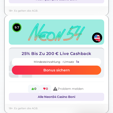
18+. Es gelten die AGB.
9.7
25% Bis Zu 200 € Live Cashback
-
1x
Mindesteinzahlung
Umsatz
Bonus sichern
0
0
Problem melden
Alle Neon54 Casino Boni
18+. Es gelten die AGB.