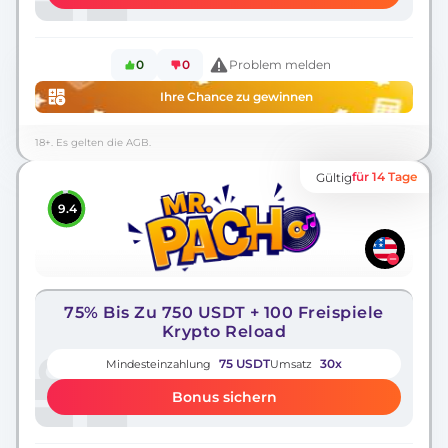
0
0
Problem melden
Ihre Chance zu gewinnen
18+. Es gelten die AGB.
für 14 Tage
Gültig
9.4
75% Bis Zu 750 USDT + 100 Freispiele
Krypto Reload
75 USDT
30x
Mindesteinzahlung
Umsatz
Bonus sichern