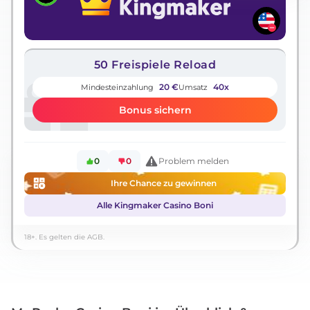
50 Freispiele Reload
20 €
40x
Mindesteinzahlung
Umsatz
Bonus sichern
0
0
Problem melden
Ihre Chance zu gewinnen
Alle Kingmaker Casino Boni
18+. Es gelten die AGB.