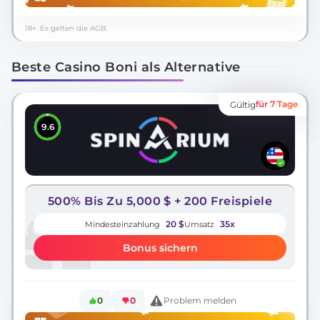
18+. Es gelten die AGB.
Beste Casino Boni als Alternative
für 7 Tage
Gültig
9.6
500% Bis Zu 5,000 $ + 200 Freispiele
20 $
35x
Mindesteinzahlung
Umsatz
Bonus sichern
0
0
Problem melden