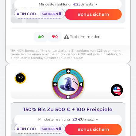
€25
-
Mindesteinzahlung
Umsatz
KEIN CODE ERFORDERLICH
Bonus sichern
KOPIEREN
0
0
Problem melden
18+. 40% Bonus auf Ihre dritte tägliche Einzahlung von €25 oder mehr.
Genießen Sie einen maximalen Bonus von €200 auf jede Einzahlung für
einen Manic Monday Gesamtbonus von €600!
7.7
150% Bis Zu 500 € + 100 Freispiele
20 €
-
Mindesteinzahlung
Umsatz
KEIN CODE ERFORDERLICH
Bonus sichern
KOPIEREN