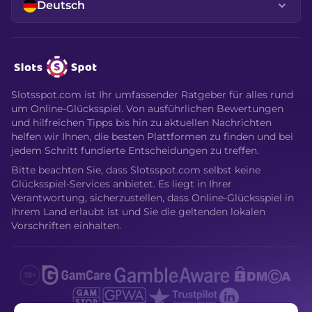
Deutsch
Slotsspot.com ist Ihr umfassender Ratgeber für alles rund
um Online-Glücksspiel. Von ausführlichen Bewertungen
und hilfreichen Tipps bis hin zu aktuellen Nachrichten
helfen wir Ihnen, die besten Plattformen zu finden und bei
jedem Schritt fundierte Entscheidungen zu treffen.
Bitte beachten Sie, dass Slotsspot.com selbst keine
Glücksspiel-Services anbietet. Es liegt in Ihrer
Verantwortung, sicherzustellen, dass Online-Glücksspiel in
Ihrem Land erlaubt ist und Sie die geltenden lokalen
Vorschriften einhalten.