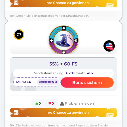
Ihre Chance zu gewinnen
18+. Geben Sie den Bonuscode vor der Einzahlung ein.
7.7
55% + 60 FS
€20
40x
Mindesteinzahlung
Umsatz
MEGAFRIDAY
Bonus sichern
KOPIEREN
0
0
Problem melden
Ihre Chance zu gewinnen
18+. Die Freispiele werden innerhalb von drei Tagen ab dem Tag der