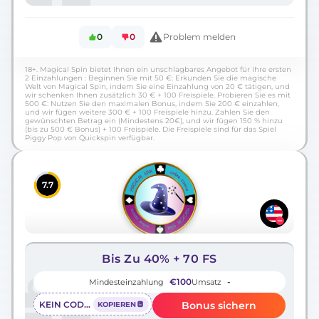
0
0
Problem melden
18+. Magical Spin bietet Ihnen ein unschlagbares Angebot für Ihre ersten
2 Einzahlungen : Beginnen Sie mit 50 €: Erkunden Sie die magische
Welt von Magical Spin, indem Sie eine Einzahlung von 20 € tätigen, und
wir schenken Ihnen zusätzlich 30 € + 100 Freispiele. Probieren Sie es mit
500 €: Nutzen Sie den maximalen Bonus, indem Sie 200 € einzahlen,
und wir fügen weitere 300 € + 100 Freispiele hinzu. Zahlen Sie den
gewünschten Betrag ein (Mindestens 20€), und wir fügen 150 % hinzu
(bis zu 500 € Bonus) + 100 Freispiele. Die Freispiele sind für das Spiel
Piggy Pop von Quickspin verfügbar.
7.7
Bis Zu 40% + 70 FS
€100
-
Mindesteinzahlung
Umsatz
KEIN CODE ERFORDERLICH
Bonus sichern
KOPIEREN