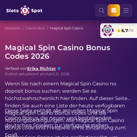
Startseite
Casino Boni
Magical Spin Casino
6.7
/10
Magical Spin Casino Bonus
Codes 2026
Erika Richter
Verfasst von
Zuletzt aktualisiert am
April 21, 2026
Wenn Sie nach einem Magical Spin Casino no
deposit bonus suchen, werden Sie es
höchstwahrscheinlich hier finden. Auf dieser Seite
finden Sie auch eine Liste der heute verfügbaren
Diese Seite enthält alle aktuellen Magical Spin
Magical Spin Casino Bonus codes und die
Casino Bonus, die neuen und bestehenden
Nutzungsbedingungen. Alle Magical Spin Casino
deutschen Spielern zur Verfügung stehen.
Bonus code und Freispiele ohne Einzahlung zum
Spaß.