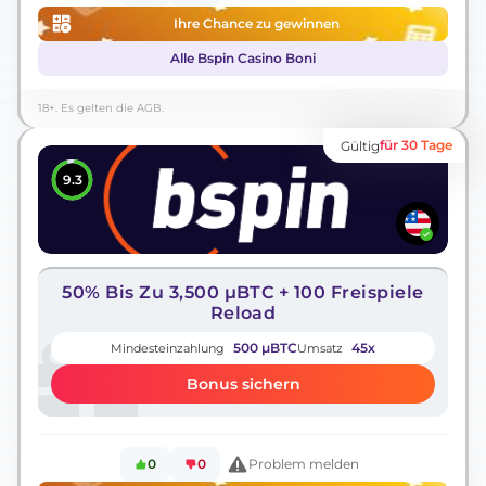
Ihre Chance zu gewinnen
Alle Bspin Casino Boni
18+. Es gelten die AGB.
für 30 Tage
Gültig
9.3
50% Bis Zu 3,500 μBTC + 100 Freispiele
Reload
500 μBTC
45x
Mindesteinzahlung
Umsatz
Bonus sichern
0
0
Problem melden