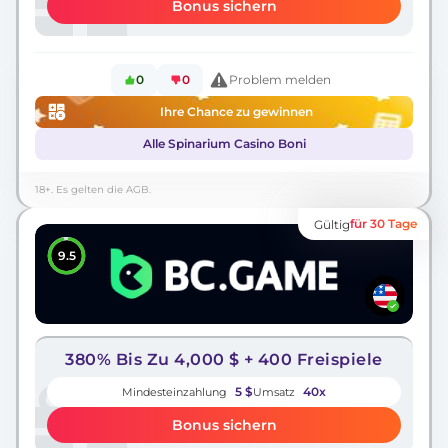
Bonus sichern
0
0
Problem melden
Ihre Chance zu gewinnen
Alle Spinarium Casino Boni
18+. Es gelten die AGB.
für 30 Tage
Gültig
9.5
380% Bis Zu 4,000 $ + 400 Freispiele
5 $
40x
Mindesteinzahlung
Umsatz
Bonus sichern