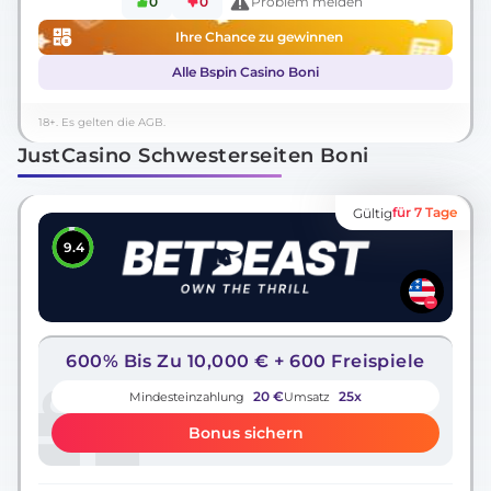
0
0
Problem melden
Ihre Chance zu gewinnen
Alle Bspin Casino Boni
18+. Es gelten die AGB.
JustCasino Schwesterseiten Boni
für 7 Tage
Gültig
9.4
600% Bis Zu 10,000 € + 600 Freispiele
20 €
25x
Mindesteinzahlung
Umsatz
Bonus sichern