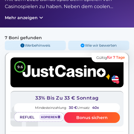
Casinospielen zu haben. Neben dem coolen
Willkommensbonus bietet das Casino seinen
Mehr anzeigen
Spielern ständig eine große Auswahl an Boni,
Aktionen, Promo Codes, Freispielen und Bonus
codes ohne Einzahlung.
7 Boni gefunden
Werbehinweis
Wie wir bewerten
für 7 Tage
Gültig
9.6
33% Bis Zu 33 € Sonntag
30 €
40x
Mindesteinzahlung
Umsatz
REFUEL
Bonus sichern
KOPIEREN