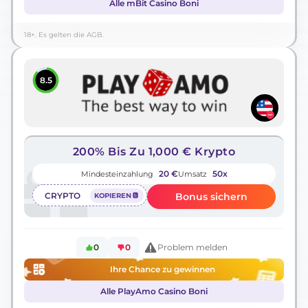
Alle mBit Casino Boni
18+. Es gelten die AGB.
8.5
200% Bis Zu 1,000 € Krypto
20 €
50x
Mindesteinzahlung
Umsatz
CRYPTO
Bonus sichern
KOPIEREN
0
0
Problem melden
Ihre Chance zu gewinnen
Alle PlayAmo Casino Boni