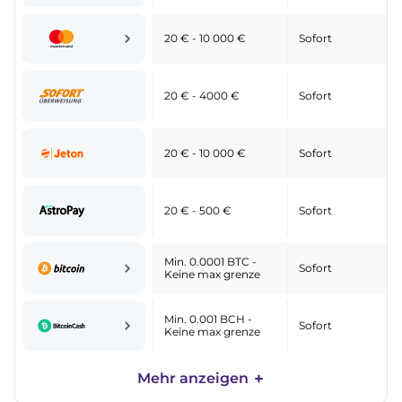
20 € - 10 000 €
Sofort
20 € - 4000 €
Sofort
20 € - 10 000 €
Sofort
20 € - 500 €
Sofort
Min. 0.0001 BTC -
Sofort
Keine max grenze
Min. 0.001 BCH -
Sofort
Keine max grenze
Mehr anzeigen