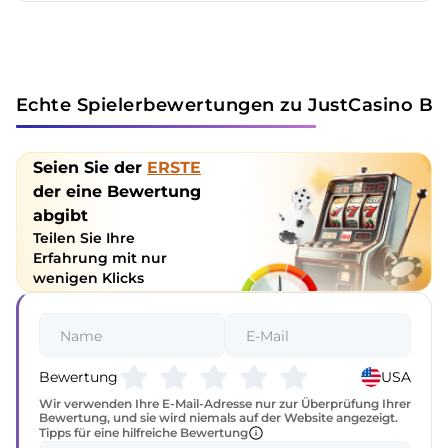
Echte Spielerbewertungen zu JustCasino Bo
Seien Sie der
ERSTE
der eine Bewertung
abgibt
Teilen Sie Ihre
Erfahrung mit nur
wenigen Klicks
Bewertung
USA
Wir verwenden Ihre E-Mail-Adresse nur zur Überprüfung Ihrer
Bewertung, und sie wird niemals auf der Website angezeigt.
Tipps für eine hilfreiche Bewertung