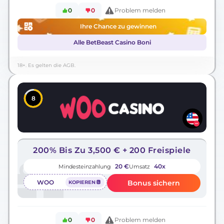
0
0
Problem melden
Ihre Chance zu gewinnen
Alle BetBeast Casino Boni
18+. Es gelten die AGB.
8
200% Bis Zu 3,500 € + 200 Freispiele
20 €
40x
Mindesteinzahlung
Umsatz
WOO
Bonus sichern
KOPIEREN
0
0
Problem melden