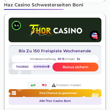
Haz Casino Schwesterseiten Boni
9.4
Bis Zu 150 Freispiele Wochenende
50 €
5x
Mindesteinzahlung
Umsatz
THOR50
Bonus sichern
KOPIEREN
0
0
Problem melden
Ihre Chance zu gewinnen
Alle Thor Casino Boni