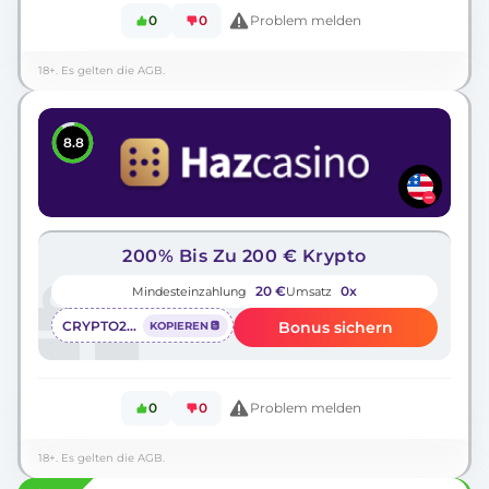
0
0
Problem melden
18+. Es gelten die AGB.
8.8
200% Bis Zu 200 € Krypto
20 €
0x
Mindesteinzahlung
Umsatz
CRYPTO200
Bonus sichern
KOPIEREN
0
0
Problem melden
18+. Es gelten die AGB.