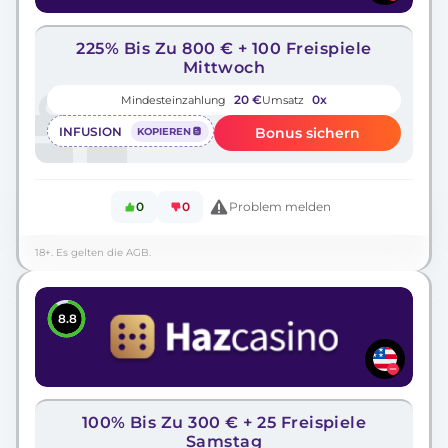
225% Bis Zu 800 € + 100 Freispiele
Mittwoch
20 €
0x
Mindesteinzahlung
Umsatz
INFUSION
Bonus sichern
KOPIEREN
0
0
Problem melden
18+. Es gelten die AGB.
8.8
100% Bis Zu 300 € + 25 Freispiele
Samstag