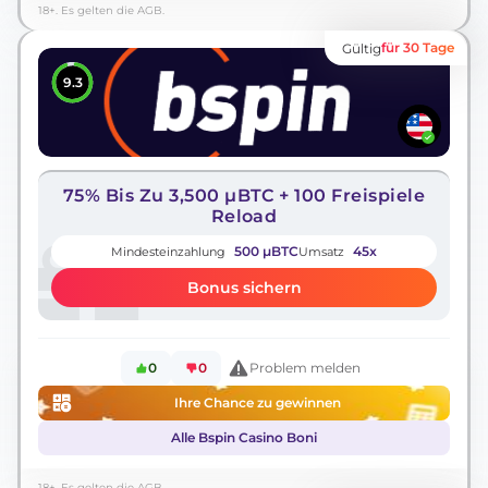
18+. Es gelten die AGB.
für 30 Tage
Gültig
9.3
75% Bis Zu 3,500 μBTC + 100 Freispiele
Reload
500 μBTC
45x
Mindesteinzahlung
Umsatz
Bonus sichern
0
0
Problem melden
Ihre Chance zu gewinnen
Alle Bspin Casino Boni
18+. Es gelten die AGB.