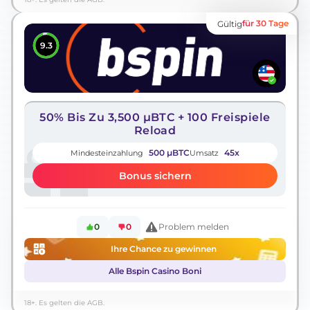
für 30 Tage
Gültig
9.3
50% Bis Zu 3,500 μBTC + 100 Freispiele
Reload
500 μBTC
45x
Mindesteinzahlung
Umsatz
Bonus sichern
0
0
Problem melden
Ihre Chance zu gewinnen
Alle Bspin Casino Boni
18+. Es gelten die AGB.