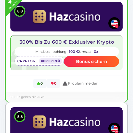
Exclusive
8.8
300% Bis Zu 600 € Exklusiver Krypto
100 €
0x
Mindesteinzahlung
Umsatz
CRYPTO600
Bonus sichern
KOPIEREN
0
0
Problem melden
18+. Es gelten die AGB.
8.8