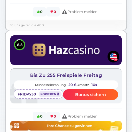
0
0
Problem melden
18+. Es gelten die AGB.
8.8
Bis Zu 255 Freispiele Freitag
20 €
10x
Mindesteinzahlung
Umsatz
FRIDAY30
Bonus sichern
KOPIEREN
0
0
Problem melden
Ihre Chance zu gewinnen