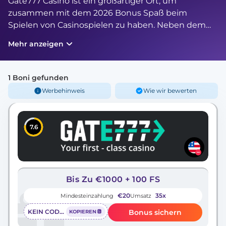
Gate777 Casino ist ein großartiger Ort, um
zusammen mit dem 2026 Bonus Spaß beim
Spielen von Casinospielen zu haben. Neben dem
coolen Willkommensbonus bietet das Casino
Mehr anzeigen
seinen Spielern ständig eine große Auswahl an
Boni, Aktionen, Promo Codes, Freispielen und
Bonus codes ohne Einzahlung.
1 Boni gefunden
Werbehinweis
Wie wir bewerten
7.6
Bis Zu €1000 + 100 FS
€20
35x
Mindesteinzahlung
Umsatz
KEIN CODE ERFORDERLICH
Bonus sichern
KOPIEREN