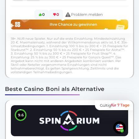
0
0
Problem melden
Ihre Chance zu gewinnen
18+. NUR neue Spieler. Nur auf die erste Einzahlung. Mindesteinzahlung
20 €. Maximaleinsatz, während der Willkommensbonus aktiv ist, 5 €. 35x-
Umsatzbedingungen. 1. Einzahlung: 100 % bis zu 200 € + 25 Freispiele für
Starburst™. 2. Einzahlung: 50 % bis zu 200 € + 25 Freispiele für Aloha!™.
3. Einzahlung: 50 % bis zu 300 € + 25 Freispiele für Fruit Shop™. 4.
Einzahlung: 25 % bis zu 300 € + 25 Freispiele für Gonzo’s Quest™. Das
Angebot kann nicht mit anderen Angeboten kombiniert werden. Per
Skrill oder Neteller vorgenommene Einzahlungen sind nicht
teilnahmeberechtigt. Es gelten Spielgewichtung, Zeitlimits und die
vollständigen Teilnahmebedingungen.
Beste Casino Boni als Alternative
für 7 Tage
Gültig
9.6