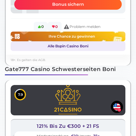
Bonus sichern
0
0
Problem melden
Ihre Chance zu gewinnen
Alle Bspin Casino Boni
18+. Es gelten die AGB.
Gate777 Casino Schwesterseiten Boni
7.9
121% Bis Zu €300 + 21 FS
€10
35x
Mindesteinzahlung
Umsatz