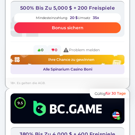
500% Bis Zu 5,000 $ + 200 Freispiele
20 $
35x
Mindesteinzahlung
Umsatz
Bonus sichern
0
0
Problem melden
Ihre Chance zu gewinnen
Alle Spinarium Casino Boni
18+. Es gelten die AGB.
für 30 Tage
Gültig
9.5
380% Bis Zu 4,000 $ + 400 Freispiele