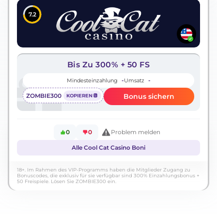
7.2
Bis Zu 300% + 50 FS
-
-
Mindesteinzahlung
Umsatz
ZOMBIE300
Bonus sichern
KOPIEREN
0
0
Problem melden
Alle Cool Cat Casino Boni
18+. Im Rahmen des VIP-Programms haben die Mitglieder Zugang zu
Bonuscodes, die exklusiv für sie verfügbar sind 300% Einzahlungsbonus +
50 Freispiele. Lösen Sie ZOMBIE300 ein.