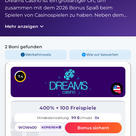
Dreams Casino ist ein großartiger Ort, um
zusammen mit dem 2026 Bonus Spaß beim
Spielen von Casinospielen zu haben. Neben dem
coolen Willkommensbonus bietet das Casino
Mehr anzeigen
seinen Spielern ständig eine große Auswahl an
Boni, Aktionen, Promo Codes, Freispielen und
Bonus codes ohne Einzahlung.
2 Boni gefunden
Werbehinweis
Wie wir bewerten
7.4
400% + 100 Freispiele
99 $
0x
Mindesteinzahlung
Umsatz
WOW400
Bonus sichern
KOPIEREN