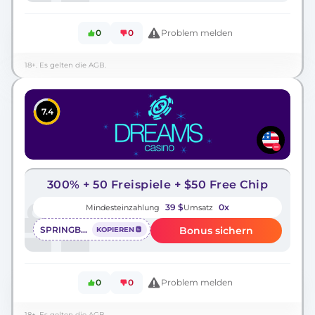
0
0
Problem melden
18+. Es gelten die AGB.
7.4
300% + 50 Freispiele + $50 Free Chip
39 $
0x
Mindesteinzahlung
Umsatz
SPRINGBREAK
Bonus sichern
KOPIEREN
0
0
Problem melden
18+. Es gelten die AGB.