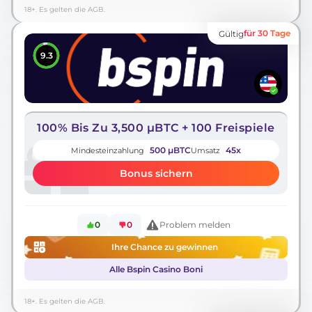
18+. Es gelten die AGB.
für 30 Tage
Gültig
9.3
100% Bis Zu 3,500 μBTC + 100 Freispiele
500 μBTC
45x
Mindesteinzahlung
Umsatz
Bonus sichern
0
0
Problem melden
Ihre Chance zu gewinnen
Alle Bspin Casino Boni
18+. Es gelten die AGB.