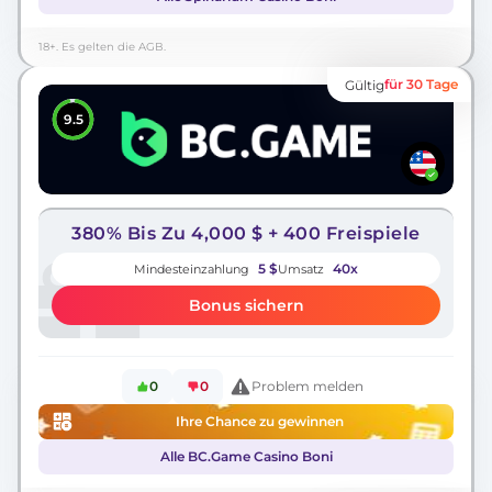
18+. Es gelten die AGB.
für 30 Tage
Gültig
9.5
380% Bis Zu 4,000 $ + 400 Freispiele
5 $
40x
Mindesteinzahlung
Umsatz
Bonus sichern
0
0
Problem melden
Ihre Chance zu gewinnen
Alle BC.Game Casino Boni