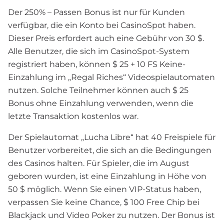
Der 250% – Passen Bonus ist nur für Kunden
verfügbar, die ein Konto bei CasinoSpot haben.
Dieser Preis erfordert auch eine Gebühr von 30 $.
Alle Benutzer, die sich im CasinoSpot-System
registriert haben, können $ 25 + 10 FS Keine-
Einzahlung im „Regal Riches“ Videospielautomaten
nutzen. Solche Teilnehmer können auch $ 25
Bonus ohne Einzahlung verwenden, wenn die
letzte Transaktion kostenlos war.
Der Spielautomat „Lucha Libre“ hat 40 Freispiele für
Benutzer vorbereitet, die sich an die Bedingungen
des Casinos halten. Für Spieler, die im August
geboren wurden, ist eine Einzahlung in Höhe von
50 $ möglich. Wenn Sie einen VIP-Status haben,
verpassen Sie keine Chance, $ 100 Free Chip bei
Blackjack und Video Poker zu nutzen. Der Bonus ist