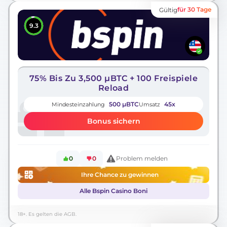
für 30 Tage
Gültig
9.3
75% Bis Zu 3,500 μBTC + 100 Freispiele
Reload
500 μBTC
45x
Mindesteinzahlung
Umsatz
Bonus sichern
0
0
Problem melden
Ihre Chance zu gewinnen
Alle Bspin Casino Boni
18+. Es gelten die AGB.