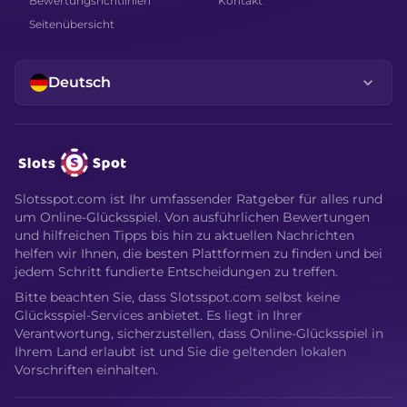
Bewertungsrichtlinien
Kontakt
Seitenübersicht
Deutsch
Slotsspot.com ist Ihr umfassender Ratgeber für alles rund
um Online-Glücksspiel. Von ausführlichen Bewertungen
und hilfreichen Tipps bis hin zu aktuellen Nachrichten
helfen wir Ihnen, die besten Plattformen zu finden und bei
jedem Schritt fundierte Entscheidungen zu treffen.
Bitte beachten Sie, dass Slotsspot.com selbst keine
Glücksspiel-Services anbietet. Es liegt in Ihrer
Verantwortung, sicherzustellen, dass Online-Glücksspiel in
Ihrem Land erlaubt ist und Sie die geltenden lokalen
Vorschriften einhalten.