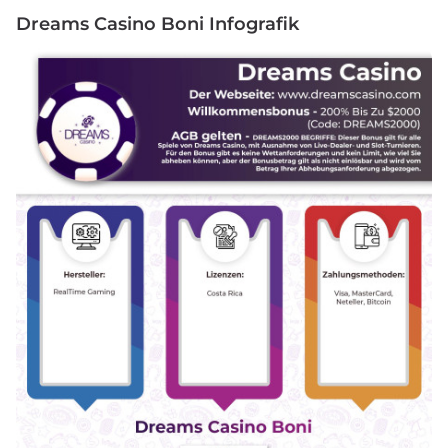
Dreams Casino Boni Infografik