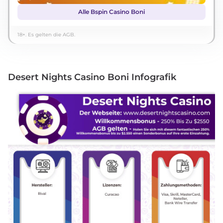
Alle Bspin Casino Boni
18+. Es gelten die AGB.
Desert Nights Casino Boni Infografik