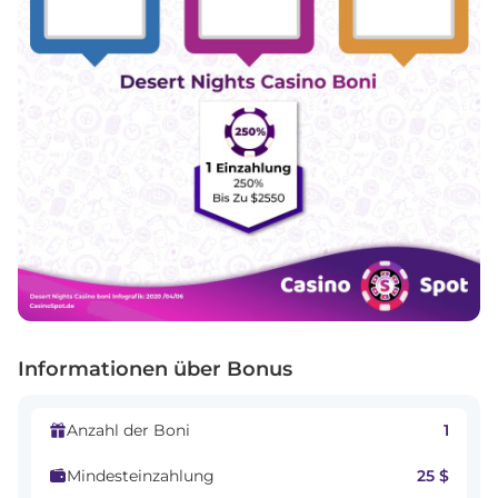
Informationen über Bonus
1
Anzahl der Boni
25 $
Mindesteinzahlung