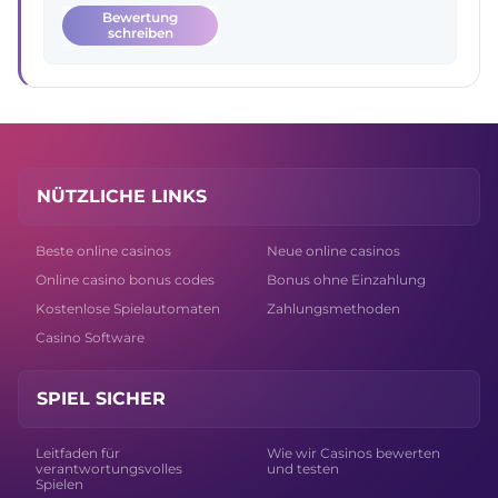
Bewertung
schreiben
NÜTZLICHE LINKS
Beste online casinos
Neue online casinos
Online casino bonus codes
Bonus ohne Einzahlung
Kostenlose Spielautomaten
Zahlungsmethoden
Casino Software
SPIEL SICHER
Leitfaden für
Wie wir Casinos bewerten
verantwortungsvolles
und testen
Spielen