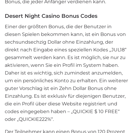
Bonus, die jeder Anfänger verdienen kann.
Desert Night Casino Bonus Codes
Einer der größten Bonus, die der Benutzer in
diesen Spielen bekommen kann, ist ein Bonus von
sechsundsechzig Dollar ohne Einzahlung, der
direkt nach Eingabe eines speziellen Kodes „JUL18“
gesammelt werden kann. Es ist möglich, sie nur zu
aktivieren, wenn Sie ein Profil im System haben.
Daher ist es wichtig, sich zumindest anzumelden,
um ein persönliches Konto zu erhalten. Ein weiterer
guter Vorschlag ist ein Zehn Dollar Bonus ohne
Einzahlung. Es ist exklusiv für diejenigen Benutzer,
die ein Profil über diese Website registriert und
codes eingegeben haben – „QUICKIE $ 10 FREE“
oder „QUICKIE222%“.
Der Teilnehmer kann einen Bonus von 120 Prozent