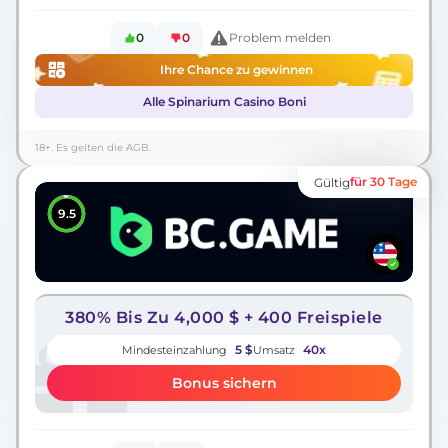
0
0
Problem melden
Ihre Chance zu gewinnen
Alle Spinarium Casino Boni
18+. Es gelten die AGB.
für 30 Tage
Gültig
9.5
380% Bis Zu 4,000 $ + 400 Freispiele
5 $
40x
Mindesteinzahlung
Umsatz
Bonus sichern