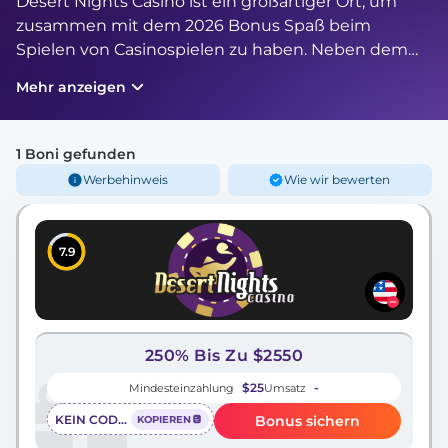
Desert Nights Casino ist ein großartiger Ort, um
zusammen mit dem 2026 Bonus Spaß beim
Spielen von Casinospielen zu haben. Neben dem
coolen Willkommensbonus bietet das Casino
Mehr anzeigen
seinen Spielern ständig eine große Auswahl an
Boni, Aktionen, Promo Codes, Freispielen und
Bonus codes ohne Einzahlung.
1 Boni gefunden
Werbehinweis
Wie wir bewerten
7.9
250% Bis Zu $2550
$25
-
Mindesteinzahlung
Umsatz
KEIN CODE ERFORDERLICH
Bonus sichern
KOPIEREN