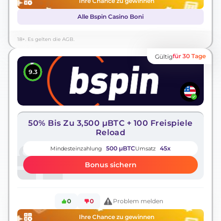
Ihre Chance zu gewinnen
Alle Bspin Casino Boni
18+. Es gelten die AGB.
für 30 Tage
Gültig
9.3
50% Bis Zu 3,500 μBTC + 100 Freispiele
Reload
500 μBTC
45x
Mindesteinzahlung
Umsatz
Bonus sichern
0
0
Problem melden
Ihre Chance zu gewinnen