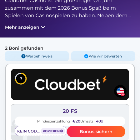
Cloudbet Casino ist ein großartiger Ort, um
zusammen mit dem 2026 Bonus Spaß beim
Spielen von Casinospielen zu haben. Neben dem
coolen Willkommensbonus bietet das Casino
Mehr anzeigen
seinen Spielern ständig eine große Auswahl an
Boni, Aktionen, Promo Codes, Freispielen und
Bonus codes ohne Einzahlung.
2 Boni gefunden
Werbehinweis
Wie wir bewerten
7
20 FS
€20
40x
Mindesteinzahlung
Umsatz
KEIN CODE ERFORDERLICH
Bonus sichern
KOPIEREN