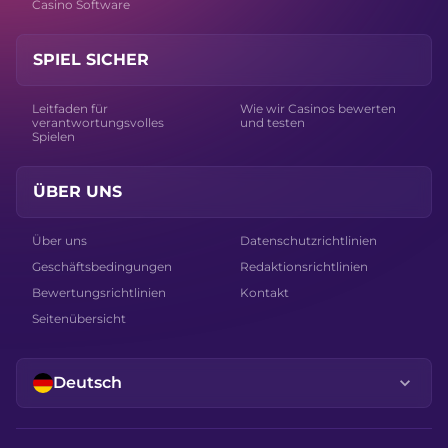
Casino Software
SPIEL SICHER
Leitfaden für
Wie wir Casinos bewerten
verantwortungsvolles
und testen
Spielen
ÜBER UNS
Über uns
Datenschutzrichtlinien
Geschäftsbedingungen
Redaktionsrichtlinien
Bewertungsrichtlinien
Kontakt
Seitenübersicht
Deutsch