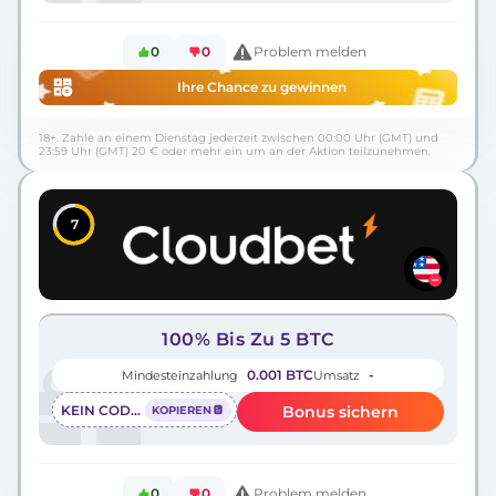
0
0
Problem melden
Ihre Chance zu gewinnen
18+. Zahle an einem Dienstag jederzeit zwischen 00:00 Uhr (GMT) und
23:59 Uhr (GMT) 20 € oder mehr ein um an der Aktion teilzunehmen.
7
100% Bis Zu 5 BTC
0.001 BTC
-
Mindesteinzahlung
Umsatz
KEIN CODE ERFORDERLICH
Bonus sichern
KOPIEREN
0
0
Problem melden