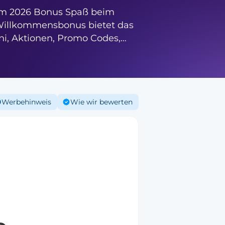
dem 2026 Bonus Spaß beim
Willkommensbonus bietet das
ni, Aktionen, Promo Codes,
Werbehinweis
Wie wir bewerten