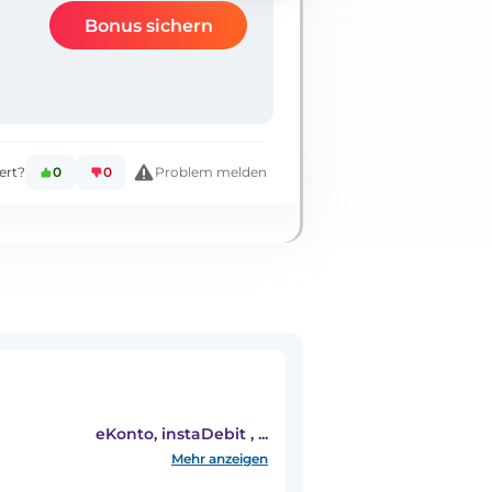
e
Bonus sichern
ert?
0
0
Problem melden
eKonto, instaDebit
,
...
Mehr anzeigen