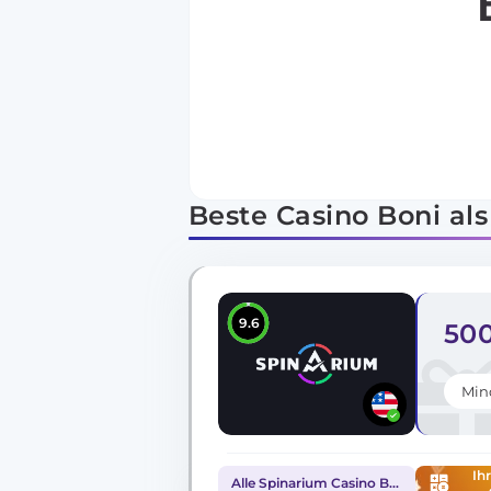
Beste Casino Boni als
9.6
500
Min
Ih
Alle Spinarium Casino Boni