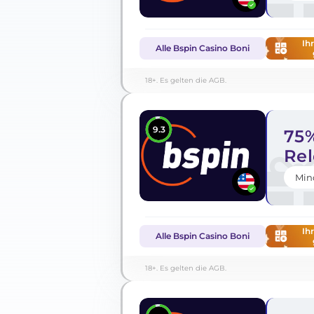
Ih
Alle Bspin Casino Boni
18+. Es gelten die AGB.
9.3
75%
Re
Min
Ih
Alle Bspin Casino Boni
18+. Es gelten die AGB.