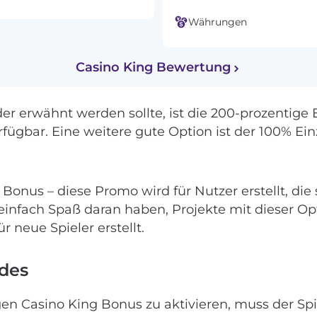
Währungen
Casino King Bewertung
er erwähnt werden sollte, ist die 200-prozentige E
rfügbar. Eine weitere gute Option ist der 100% Ei
Bonus – diese Promo wird für Nutzer erstellt, die
 einfach Spaß daran haben, Projekte mit dieser Op
 neue Spieler erstellt.
odes
n Casino King Bonus zu aktivieren, muss der Spi