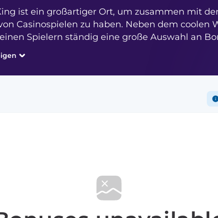
King ist ein großartiger Ort, um zusammen mit 
 von Casinospielen zu haben. Neben dem coolen 
einen Spielern ständig eine große Auswahl an Bo
elen und Bonus codes ohne Einzahlung.
eigen