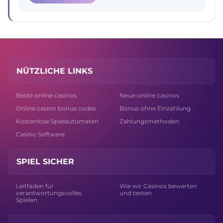
NÜTZLICHE LINKS
Beste online casinos
Neue online casinos
Online casino bonus codes
Bonus ohne Einzahlung
Kostenlose Spielautomaten
Zahlungsmethoden
Casino Software
SPIEL SICHER
Leitfaden für
Wie wir Casinos bewerten
verantwortungsvolles
und testen
Spielen