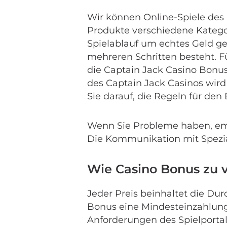
Wir können Online-Spiele des C
Produkte verschiedene Kategor
Spielablauf um echtes Geld gen
mehreren Schritten besteht. Fü
die Captain Jack Casino Bonu
des Captain Jack Casinos wir
Sie darauf, die Regeln für den
Wenn Sie Probleme haben, emp
Die Kommunikation mit Spezial
Wie Casino Bonus zu
Jeder Preis beinhaltet die D
Bonus eine Mindesteinzahlung 
Anforderungen des Spielportals