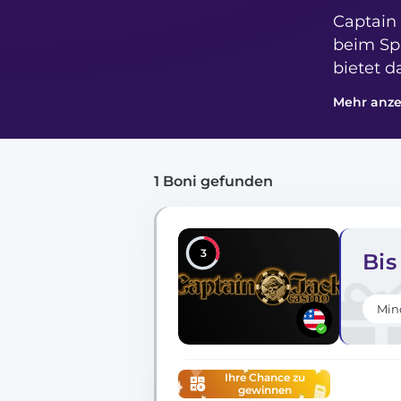
Captain
beim Sp
bietet d
Codes, 
Mehr anz
1 Boni gefunden
3
Bis
Min
Ihre Chance zu
gewinnen