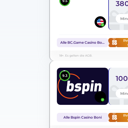
9.5
380
Min
Ih
Alle BC.Game Casino Boni
18+. Es gelten die AGB.
9.3
100
Min
Ih
Alle Bspin Casino Boni