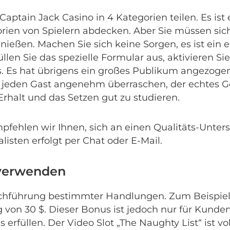
aptain Jack Casino in 4 Kategorien teilen. Es ist
ien von Spielern abdecken. Aber Sie müssen sich
ießen. Machen Sie sich keine Sorgen, es ist ein e
llen Sie das spezielle Formular aus, aktivieren Si
s. Es hat übrigens ein großes Publikum angezo
d jeden Gast angenehm überraschen, der echtes 
 Erhalt und das Setzen gut zu studieren.
fehlen wir Ihnen, sich an einen Qualitäts-Unter
isten erfolgt per Chat oder E-Mail.
 verwenden
urchführung bestimmter Handlungen. Zum Beispiel
von 30 $. Dieser Bonus ist jedoch nur für Kunden 
 erfüllen. Der Video Slot „The Naughty List“ ist v