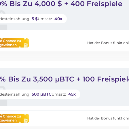
% Bis Zu 4,000 $ + 400 Freispiele
5 $
40x
desteinzahlung
Umsatz
re Chance zu
Hat der Bonus funktioni
gewinnen
% Bis Zu 3,500 μBTC + 100 Freispiel
500 μBTC
45x
desteinzahlung
Umsatz
re Chance zu
Hat der Bonus funktioni
gewinnen