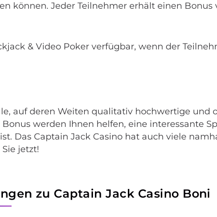
n können. Jeder Teilnehmer erhält einen Bonus v
Blackjack & Video Poker verfügbar, wenn der Teiln
le, auf deren Weiten qualitativ hochwertige und o
 Bonus werden Ihnen helfen, eine interessante Sp
st. Das Captain Jack Casino hat auch viele namh
Sie jetzt!
ngen zu Captain Jack Casino Boni