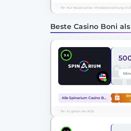
18+. Nur Neueinzahler. Mindesteinzahlung: EU
Beste Casino Boni als
9.6
500
Min
Ih
Alle Spinarium Casino Boni
18+. Es gelten die AGB.