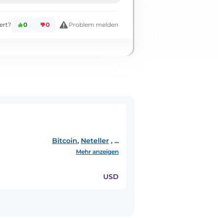
ert?
0
0
Problem melden
Bitcoin
,
Neteller
,
...
Mehr anzeigen
USD