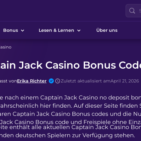
Bonus
Lesen & Lernen
Über uns
Casino
ain Jack Casino Bonus Cod
asst von
Erika Richter
Zuletzt aktualisiert am
April 21, 2026
e nach einem Captain Jack Casino no deposit bon
hrscheinlich hier finden. Auf dieser Seite finden 
aren Captain Jack Casino Bonus codes und die N
 Jack Casino Bonus code und Freispiele ohne Ein
ite enthält alle aktuellen Captain Jack Casino B
nden deutschen Spielern zur Verfügung stehen.