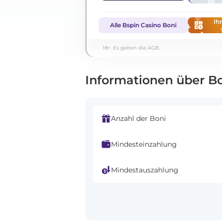
Ih
Alle Bspin Casino Boni
18+. Es gelten die AGB.
Informationen über Bo
Anzahl der Boni
Mindesteinzahlung
Mindestauszahlung