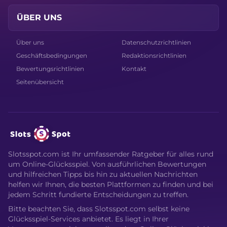
ÜBER UNS
Über uns
Datenschutzrichtlinien
Geschäftsbedingungen
Redaktionsrichtlinien
Bewertungsrichtlinien
Kontakt
Seitenübersicht
Slotsspot.com ist Ihr umfassender Ratgeber für alles rund
um Online-Glücksspiel. Von ausführlichen Bewertungen
und hilfreichen Tipps bis hin zu aktuellen Nachrichten
helfen wir Ihnen, die besten Plattformen zu finden und bei
jedem Schritt fundierte Entscheidungen zu treffen.
Bitte beachten Sie, dass Slotsspot.com selbst keine
Glücksspiel-Services anbietet. Es liegt in Ihrer