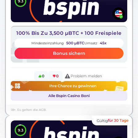
9.3
100% Bis Zu 3,500 μBTC + 100 Freispiele
500 μBTC
45x
Mindesteinzahlung
Umsatz
Bonus sichern
0
0
Problem melden
Ihre Chance zu gewinnen
Alle Bspin Casino Boni
18+. Es gelten die AGB.
für 30 Tage
Gültig
9.3