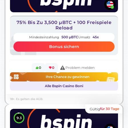
75% Bis Zu 3,500 μBTC + 100 Freispiele
Reload
500 μBTC
45x
Mindesteinzahlung
Umsatz
Bonus sichern
0
0
Problem melden
Ihre Chance zu gewinnen
Alle Bspin Casino Boni
18+. Es gelten die AGB.
für 30 Tage
Gültig
9.3